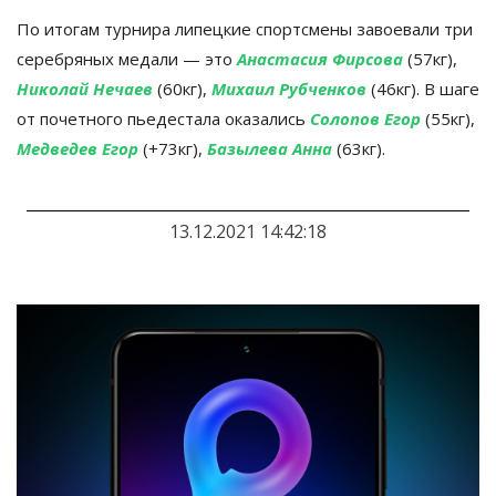
По
итогам турнира липецкие спортсмены завоевали три
серебряных медали
—
это
Анастасия Фирсова
(57кг),
Николай Нечаев
(60кг),
Михаил Рубченков
(46кг). В
шаге
от
почетного пьедестала оказались
Солопов Егор
(55кг),
Медведев Егор
(+73кг),
Базылева Анна
(63кг).
13.12.2021 14:42:18