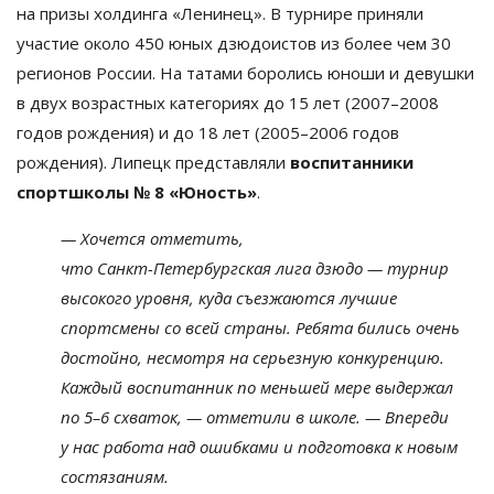
на
призы холдинга
«
Ленинец
»
. В
турнире приняли
участие около 450 юных дзюдоистов из
более чем 30
регионов России.
На
татами боролись юноши и
девушки
в
двух возрастных категориях до
15 лет (2007
–
2008
годов рождения) и
до
18 лет (2005
–
2006 годов
рождения). Липецк представляли
воспитанники
спортшколы
№
8
«
Юность
»
.
—
Хочется отметить,
что
Санкт-Петербургская
лига дзюдо
—
турнир
высокого уровня, куда съезжаются лучшие
спортсмены со
всей страны. Ребята бились очень
достойно, несмотря на
серьезную конкуренцию.
Каждый воспитанник по
меньшей мере выдержал
по
5
–
6 схваток,
—
отметили в
школе.
—
Впереди
у
нас работа над ошибками и
подготовка к
новым
состязаниям.