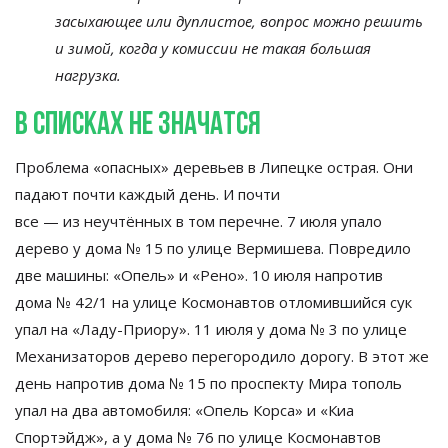
засыхающее или дуплистое, вопрос можно решить
и
зимой, когда у
комиссии не
такая большая
нагрузка.
В
списках не
значатся
Проблема
«
опасных
»
деревьев в
Липецке острая. Они
падают почти каждый день. И
почти
все
—
из
неучтённых в
том перечне. 7 июля упало
дерево у
дома
№
15 по
улице Вермишева. Повредило
две машины:
«
Опель
»
и
«
Рено
»
. 10 июля напротив
дома
№
42/1 на
улице Космонавтов отломившийся сук
упал на
«
Ладу-Приору
»
. 11 июля у
дома
№
3 по
улице
Механизаторов дерево перегородило дорогу. В
этот
же
день напротив дома
№
15 по
проспекту Мира тополь
упал на
два автомобиля:
«
Опель Корса
»
и
«
Киа
Спортэйдж
»
, а
у
дома
№
76 по
улице Космонавтов