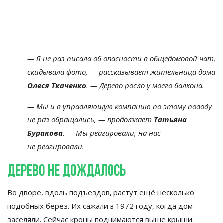
—
Я
не
раз писала об
опасности в
общедомовой чат,
скидывала фото,
—
рассказывает жительница дома
Олеся Ткаченко
.
—
Дерево росло у
моего балкона.
—
Мы
и
в
управляющую компанию по
этому поводу
не
раз обращались,
—
продолжает
Татьяна
Буракова
.
—
Мы
реагировали, на
нас
не
реагировали.
Дерево не
дождалось
Во
дворе, вдоль подъездов, растут ещё несколько
подобных берёз. Их
сажали в
1972 году, когда дом
заселяли. Сейчас кроны поднимаются выше крыши.