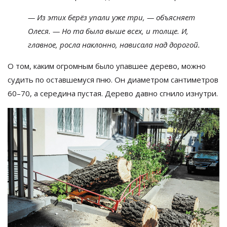
—
Из
этих берёз упали уже три,
—
объясняет
Олеся.
—
Но
та
была выше всех, и
толще. И,
главное, росла наклонно, нависала над дорогой.
О
том, каким огромным было упавшее дерево, можно
судить по
оставшемуся пню. Он
диаметром сантиметров
60
–
70, а
середина пустая. Дерево давно сгнило изнутри.