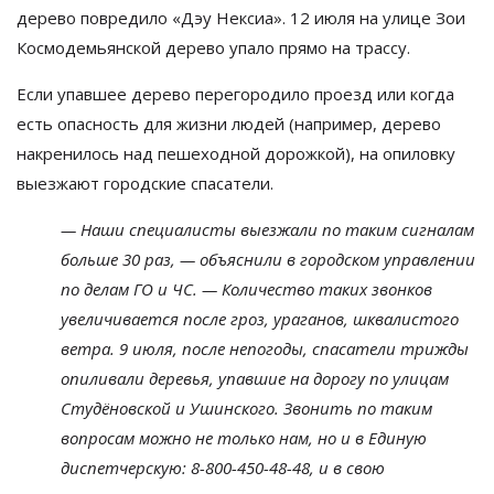
дерево повредило
«
Дэу Нексиа
»
. 12 июля на
улице Зои
Космодемьянской дерево упало прямо на
трассу.
Если упавшее дерево перегородило проезд или когда
есть опасность для жизни людей (например, дерево
накренилось над пешеходной дорожкой), на
опиловку
выезжают городские спасатели.
—
Наши специалисты выезжали по
таким сигналам
больше 30 раз,
—
объяснили в
городском управлении
по
делам ГО
и
ЧС.
—
Количество таких звонков
увеличивается после гроз, ураганов, шквалистого
ветра. 9 июля, после непогоды, спасатели трижды
опиливали деревья, упавшие на
дорогу по
улицам
Студёновской и
Ушинского. Звонить по
таким
вопросам можно не
только нам, но
и
в
Единую
диспетчерскую:
8-800-450-48-48
, и
в
свою