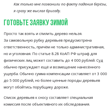
Как только мне позвонили по
факту падения берёзы,
я
сразу
же выслал бригаду.
Готовьте заявку зимой
Просто так взять и
спилить дерево нельзя.
За
самовольную рубку деревьев предусмотрена
ответственность, причём не
только административная,
но
и
уголовная. По
статье 8.28 КоАП РФ
штраф для
физических лиц может составить до
4
000
рублей. Суд
обычно присуждает ещё и
возмещение нанесённого
ущерба. Обычно сумма компенсации составляет от
3
000
до
5
000
рублей, но
более ценные породы деревьев
могут обойтись порубщику дороже.
Список деревьев к
сносу составляет специальная
комиссия после объективного их
обследования.