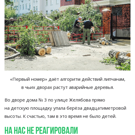
«
Первый номер
»
даёт алгоритм действий липчанам,
в
чьих дворах растут аварийные деревья.
Во
дворе дома
№
3 по
улице Желябова прямо
на
детскую площадку упала берёза двадцатиметровой
высоты. К
счастью, там в
это время не
было детей.
На
нас не
реагировали