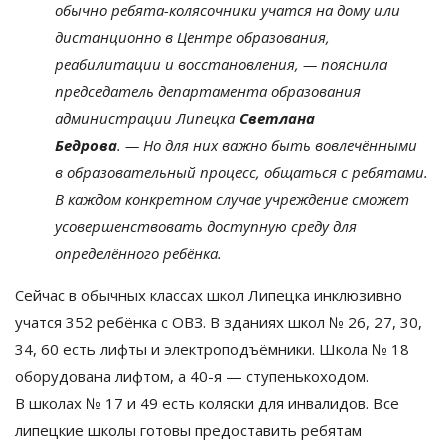
обычно
ребята-колясочники
учатся на
дому или
дистанционно в
Центре образования,
реабилитации и
восстановления,
—
пояснила
председатель департамента образования
администрации Липецка
Светлана
Бедрова
.
—
Но
для них важно быть вовлечёнными
в
образовательный процесс, общаться с
ребятами.
В
каждом конкретном случае учреждение сможет
усовершенствовать доступную среду для
определённого ребёнка.
Сейчас в
обычных классах школ Липецка инклюзивно
учатся 352 ребёнка с
ОВЗ. В
зданиях школ
№
26, 27, 30,
34, 60 есть лифты и
электроподъёмники. Школа
№
18
оборудована лифтом, а
40-я
—
ступенькоходом.
В
школах
№
17 и
49 есть коляски для инвалидов. Все
липецкие школы готовы предоставить ребятам