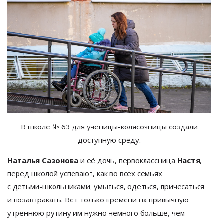
В
школе
№
63 для
ученицы-колясочницы
создали
доступную среду.
Наталья Сазонова
и
её дочь, первоклассница
Настя
,
перед школой успевают, как во
всех семьях
с
детьми-школьниками
, умыться, одеться, причесаться
и
позавтракать. Вот только времени на
привычную
утреннюю рутину им
нужно немного больше, чем