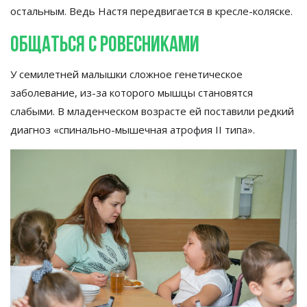
остальным. Ведь Настя передвигается в
кресле-коляске
.
Общаться с
ровесниками
У
семилетней малышки сложное генетическое
заболевание,
из-за
которого мышцы становятся
слабыми. В
младенческом возрасте ей
поставили редкий
диагноз
«
спинально-мышечная
атрофия II
типа
»
.