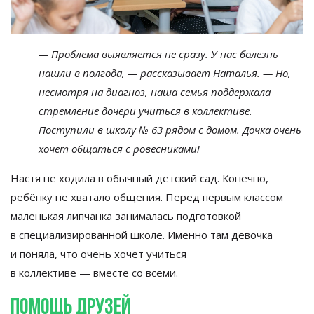
—
Проблема выявляется не
сразу. У
нас болезнь
нашли в
полгода,
—
рассказывает Наталья.
—
Но,
несмотря на
диагноз, наша семья поддержала
стремление дочери учиться в
коллективе.
Поступили в
школу
№
63 рядом с
домом. Дочка очень
хочет общаться с
ровесниками!
Настя не
ходила в
обычный детский сад. Конечно,
ребёнку не
хватало общения. Перед первым классом
маленькая липчанка занималась подготовкой
в
специализированной школе. Именно там девочка
и
поняла, что очень хочет учиться
в
коллективе
—
вместе со
всеми.
Помощь друзей