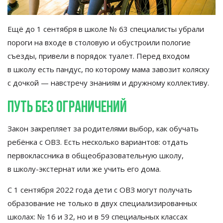
Ещё до
1 сентября в
школе
№
63 специалисты убрали
пороги на
входе в
столовую и
обустроили пологие
съезды, привели в
порядок туалет. Перед входом
в
школу есть пандус, по
которому мама завозит коляску
с
дочкой
—
навстречу знаниям и
дружному коллективу.
Путь без ограничений
Закон закрепляет за
родителями выбор, как обучать
ребёнка с
ОВЗ. Есть несколько вариантов: отдать
первоклассника в
общеобразовательную школу,
в
школу-экстернат
или
же учить его дома.
С
1 сентября 2022 года дети с
ОВЗ могут получать
образование не
только в
двух специализированных
школах:
№
16 и
32, но
и
в
59 специальных классах