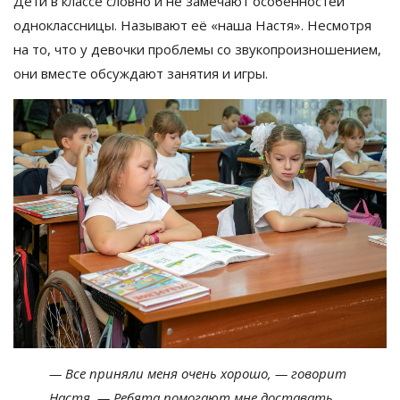
Дети в
классе словно и
не
замечают особенностей
одноклассницы. Называют её
«
наша Настя
»
. Несмотря
на
то, что у
девочки проблемы со
звукопроизношением,
они вместе обсуждают занятия и
игры.
—
Все приняли меня очень хорошо,
—
говорит
Настя.
—
Ребята помогают мне доставать