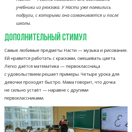
учебники из
рюкзака. У
Насти уже появились
подруги, с
которыми она созванивается и
после
школы.
Дополнительный стимул
Самые любимые предметы Насти
—
музыка и
рисование.
Ей
нравится работать с
красками, смешивать
цвета.
Легко даётся математика
—
первоклассница
с
удовольствием решает примеры. Четыре урока для
девочки проходят быстро. Мама говорит, что дочка
не
сильно устаёт
—
наравне с
другими
первоклассниками.