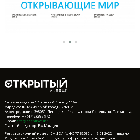
Cетевое издание "Открытый Липецк" 16+
Учредитель: МАИУ "Мой город Липецк"
Адрес редакции: 398050, Липецкая область, город Липецк, пл. Плеханова, 1
Телефон: +7 (4742) 285-972
E-mail:
site@openlipetsk.ru
Главный редактор: Е.А.Мамцева
Регистрационный номер: СМИ ЭЛ № ФС 77-82596 от 18.01.2022 г. выдано
Федеральной службой по надзору в сфере связи, информационных