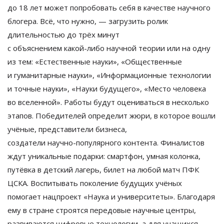
до
18 лет может попробовать себя в
качестве научного
блогера. Всё, что нужно,
—
загрузить ролик
длительностью до
трёх минут
с
объяснением
какой-либо
научной теории или на
одну
из
тем:
«
Естественные науки
»
,
«
Общественные
и
гуманитарные науки
»
,
«
Информационные технологии
и
точные науки
»
,
«
Науки будущего
»
,
«
Место человека
во
вселенной
»
. Работы будут оцениваться в
несколько
этапов. Победителей определит жюри, в
которое вошли
учёные, представители бизнеса,
создатели
научно-популярного
контента. Финалистов
ждут уникальные подарки: смартфон, умная колонка,
путёвка в
детский лагерь, билет на
любой матч ПФК
ЦСКА. Воспитывать поколение будущих учёных
помогает нацпроект
«
Наука и
университеты
»
. Благодаря
ему в
стране строятся передовые научные центры,
развиваются цифровые технологии, а
для учащихся