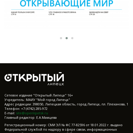
Cетевое издание "Открытый Липецк" 16+
Учредитель: МАИУ "Мой город Липецк"
Адрес редакции: 398050, Липецкая область, город Липецк, пл. Плеханова, 1
Телефон: +7 (4742) 285-972
E-mail:
site@openlipetsk.ru
Главный редактор: Е.А.Мамцева
Регистрационный номер: СМИ ЭЛ № ФС 77-82596 от 18.01.2022 г. выдано
Федеральной службой по надзору в сфере связи, информационных