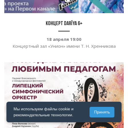
Концерт DARÏYA 6+
18 апреля
19:00
Концертный зал
«
Унион
»
имени
Т. Н. Хренникова
Мы используем файлы cookie и
Принять
рекомендательные технологии.