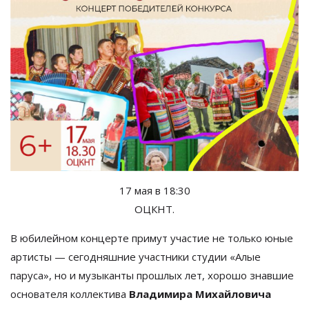
17 мая в
18:30
ОЦКНТ.
В
юбилейном концерте примут участие не
только юные
артисты
—
сегодняшние участники студии
«
Алые
паруса
»
, но
и
музыканты прошлых лет, хорошо знавшие
основателя коллектива
Владимира Михайловича