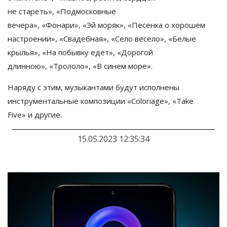
не
стареть
»
,
«
Подмосковные
вечера
»
,
«
Фонари
»
,
«
Эй
моряк
»
,
«
Песенка о
хорошем
настроении
»
,
«
Свадебная
»
,
«
Село весело
»
,
«
Белые
крылья
»
,
«
На
побывку едет
»
,
«
Дорогой
длинною
»
,
«
Трололо
»
,
«
В
синем море
»
.
Наряду с
этим, музыкантами будут исполнены
инструментальные композиции
«
Coloriage
»
,
«
Take
Five
»
и
другие.
15.05.2023 12:35:34