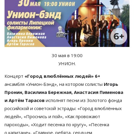
30
мая в
19:00
УНИОН.
Концерт
«
Город влюблённых людей
»
6+
ансамбля
«
Унион-Бэнд
»
, на
котором солисты
Игорь
Пронин, Василина Бережная, Анастасия Пименова
и
Артём Тарасов
исполнят песни из
Золотого фонда
российской и
советской эстрады:
«
Город влюблённых
людей
»
,
«
Проснись и
пой
»
,
«
Как провожают
пароходы
»
,
«
Ходит песенка по
кругу
»
,
«
Песенка
о
капитане
»
,
«
Главное, ребята, сердцем