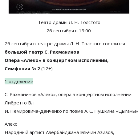
Театр драмы
Л. Н. Толстого
26 сентября в
19:00.
26 сентября в
театре драмы
Л. Н. Толстого
состоится
большой театр С. Рахманинов
Опера
«
Алеко
»
в
концертном исполнении,
Симфония
№
2
(12+).
1 отделение
С. Рахманинов
«
Алеко
»
, опера в
концертном исполнении
Либретто Вл.
И.
Немировича-Данченко
по
поэме
А. С. Пушкина
«
Цыганы
Алеко
Народный артист Азербайджана Эльчин Азизов,