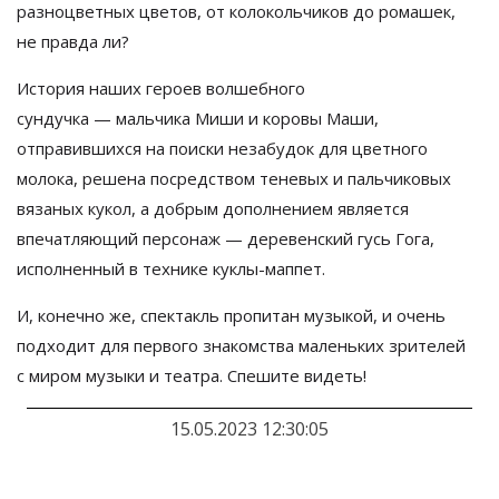
разноцветных цветов, от
колокольчиков до
ромашек,
не
правда
ли?
История наших героев волшебного
сундучка
—
мальчика Миши и
коровы Маши,
отправившихся на
поиски незабудок для цветного
молока, решена посредством теневых и
пальчиковых
вязаных кукол, а
добрым дополнением является
впечатляющий персонаж
—
деревенский гусь
Гога,
исполненный в
технике
куклы-маппет
.
И, конечно
же, спектакль пропитан музыкой, и
очень
подходит для первого знакомства маленьких зрителей
с
миром музыки и
театра. Спешите видеть!
15.05.2023 12:30:05