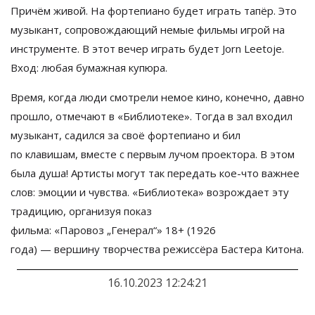
Причём живой. На фортепиано будет играть тапёр. Это
музыкант, сопровождающий
немые фильмы игрой на
инструменте. В этот вечер играть будет Jorn Leetoje.
Вход: любая бумажная купюра.
Время, когда люди смотрели немое кино, конечно, давно
прошло, отмечают в
«Библиотеке
»
. Тогда в
зал входил
музыкант, садился за
своё фортепиано и
бил
по
клавишам, вместе с
первым лучом проектора. В
этом
была душа! Артисты могут так передать
кое-что
важнее
слов: эмоции и
чувства.
«Библиотека
»
возрождает эту
традицию, организуя показ
фильма:
«
Паровоз
„
Генерал
“
» 18+
(
1926
года)
—
вершину творчества режиссёра Бастера Китона.
16.10.2023 12:24:21