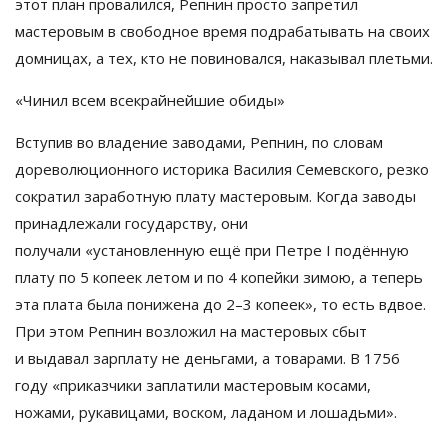
этот план провалился, Репнин просто запретил
мастеровым в
свободное время подрабатывать на
своих
домницах, а
тех, кто не
повиновался, наказывал плетьми.
«
Чинил всем всекрайнейшие обиды
»
Вступив во
владение заводами, Репнин, по
словам
дореволюционного историка Василия Семевского, резко
сократил заработную плату мастеровым. Когда заводы
принадлежали государству, они
получали
«
установленную ещё при Петре I
подённую
плату по
5
копеек летом и
по
4
копейки зимою, а
теперь
эта плата была понижена до
2
–
3
копеек
»
, то
есть вдвое.
При этом Репнин возложил на
мастеровых сбыт
и
выдавал зарплату не
деньгами, а
товарами. В
1756
году
«
приказчики заплатили мастеровым косами,
ножами, рукавицами, воском, ладаном и
лошадьми
»
.