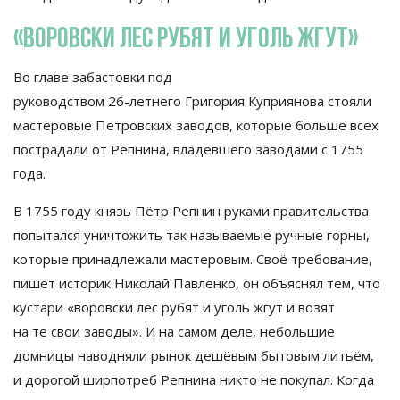
«
Воровски лес рубят и
уголь жгут
»
Во
главе забастовки под
руководством
26-летнего
Григория Куприянова стояли
мастеровые Петровских заводов, которые больше всех
пострадали от
Репнина, владевшего заводами с
1755
года.
В
1755 году князь Пётр Репнин руками правительства
попытался уничтожить так называемые ручные горны,
которые принадлежали мастеровым. Своё требование,
пишет историк Николай Павленко, он
объяснял тем, что
кустари
«
воровски лес рубят и
уголь жгут и
возят
на
те
свои заводы
»
. И
на
самом деле, небольшие
домницы наводняли рынок дешёвым бытовым литьём,
и
дорогой ширпотреб Репнина никто не
покупал. Когда