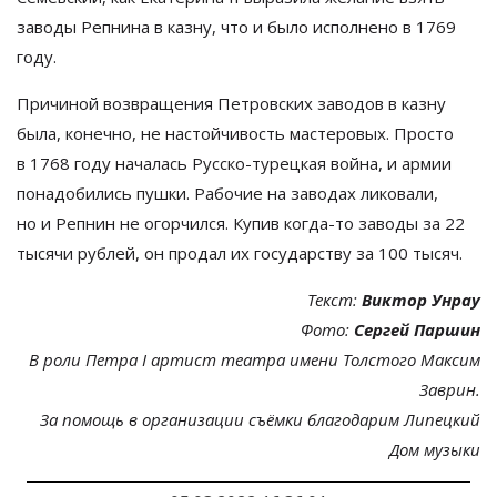
заводы Репнина в
казну, что и
было исполнено в
1769
году.
Причиной возвращения Петровских заводов в
казну
была, конечно, не
настойчивость мастеровых. Просто
в
1768 году началась
Русско-турецкая
война, и
армии
понадобились пушки. Рабочие на
заводах ликовали,
но
и
Репнин не
огорчился. Купив
когда-то
заводы за
22
тысячи рублей, он
продал их
государству за
100 тысяч.
Текст:
Виктор Унрау
Фото:
Сергей Паршин
В
роли Петра I
артист театра имени Толстого Максим
Заврин.
За
помощь в
организации съёмки благодарим Липецкий
Дом музыки