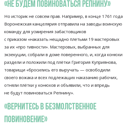
«
Не
будем повиноваться Репнину
»
Но
историк не
совсем прав. Например, в
конце 1761 года
Воронежская канцелярия отправила на
заводы воинскую
команду для усмирения забастовщиков
с
приказом
«
наказать нещадно плетьми 19
мастеровых
за
их
«
про тивности
»
. Мастеровых, выбранных для
экзекуции, собрали в
доме поверенного, и, когда конюхи
раздели и
положили под плётки Григория Куприянова,
товарищи
«
бросились его выручать
—
освободили
своего вожака и
всех подлежащих наказанию рабочих,
отняли плётки у
конюхов и
объявили, что и
впредь
не
будут повиноваться Репнину
»
.
«
Вернитесь в
безмолственное
повиновение
»