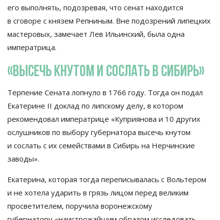
его выполнять, подозревая, что сенат находится
в
сговоре с
князем Репниным. Вне подозрений липецких
мастеровых, замечает Лев Ильинский, была одна
императрица.
«
Высечь кнутом и
сослать в
Сибирь
»
Терпение Сената лопнуло в
1766 году. Тогда он
подал
Екатерине II
доклад по
липскому делу, в
котором
рекомендовал императрице
«
Куприянова и
10 других
ослушников по
выбору губернатора высечь кнутом
и
сослать с
их
семействами в
Сибирь на
Нерчинские
заводы
»
.
Екатерина, которая тогда переписывалась с
Вольтером
и
не
хотела ударить в
грязь лицом перед великим
просветителем, поручила воронежскому
губернатору
«
наистрожайшим образом исследовать