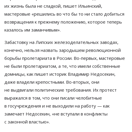
их
жизнь была не
сладкой, пишет Ильинский,
мастеровые
«
решились во
что
бы то
ни
стало добиться
возвращения к
прежнему положению, которое теперь
казалось им
заманчивым
»
.
Забастовку на
Липских железоделательных заводах,
конечно, нельзя назвать зародышем революционной
борьбы пролетариата в
России.
Во-первых
, мастеровые
не
были пролетариатом, а
те, что имели собственные
домницы, как пишет историк Владимир Недосекин,
даже владели крепостными.
Во-вторых
, они
не
выдвигали политические требования. Их
протест
выражался в
том, что они писали челобитные
в
госучреждения и
не
выходили на
работу
—
как
замечает Недосекин,
«
не
вступали в
конфликты
с
законной властью
»
.