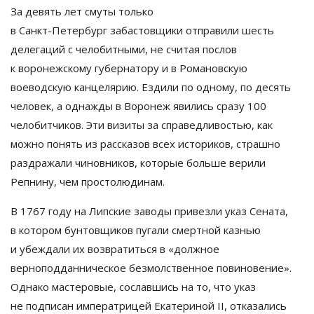
За
девять лет смуты только
в
Санкт-Петербург
забастовщики отправили шесть
делегаций с
челобитными, не
считая послов
к
воронежскому губернатору и
в
Романовскую
воеводскую канцелярию. Ездили по
одному, по
десять
человек, а
однажды в
Воронеж явились сразу 100
челобитчиков. Эти визиты за
справедливостью, как
можно понять из
рассказов всех историков, страшно
раздражали чиновников, которые больше верили
Репнину, чем простолюдинам.
В
1767 году на
Липские заводы привезли указ Сената,
в
котором бунтовщиков пугали смертной казнью
и
убеждали их
возвратиться в
«
должное
верноподданническое безмолственное повиновение
»
.
Однако мастеровые, сославшись на
то, что указ
не
подписан императрицей Екатериной II, отказались