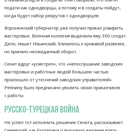
подати как однодворцы, а
потому и
в
солдаты пойдут,
когда будет набор рекрутов с
однодворцев.
Воронежский губернатор уже получил приказ усмирить
мастеровых. Военная коллегия выделила ему 300 солдат.
Дело, пишет Ильинский, близилось к
кровавой развязке,
но
приняло неожиданный оборот.
Сенат вдруг
«
усмотрел
»
, что
«
непослушание заводских
мастеровых и
работных людей большею частью
произошло от
утеснений заводских управителей
»
.
Репнину было предписано уволить своих приказчиков
с
работы
Русско-турецкая
война
Не
успел тот исполнить решение Сената, рассказывает
Семевский, как Екатерина II
выразила желание взять