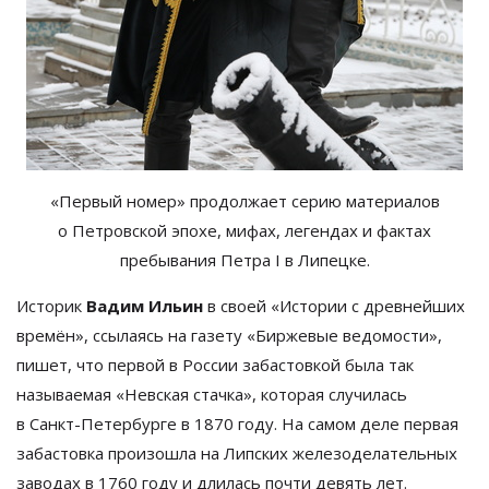
«
Первый номер
»
продолжает серию материалов
о
Петровской эпохе, мифах, легендах и
фактах
пребывания Петра I
в
Липецке.
Историк
Вадим Ильин
в
своей
«
Истории с
древнейших
времён
»
, ссылаясь на
газету
«
Биржевые ведомости
»
,
пишет, что первой в
России забастовкой была так
называемая
«
Невская стачка
»
, которая случилась
в
Санкт-Петербурге
в
1870 году. На
самом деле первая
забастовка произошла на
Липских железоделательных
заводах в
1760 году и
длилась почти девять лет.