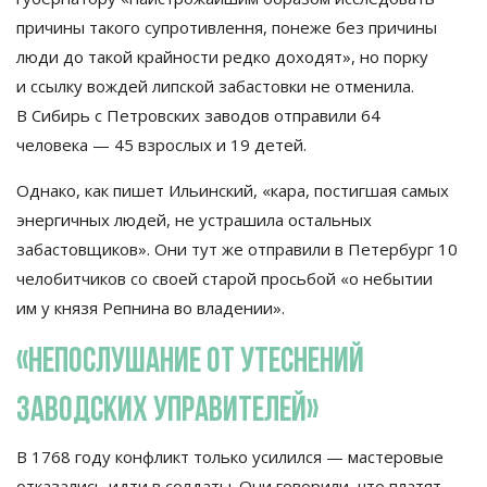
причины такого супротивлення, понеже без причины
люди до
такой крайности редко доходят
»
, но
порку
и
ссылку вождей липской забастовки не
отменила.
В
Сибирь с
Петровских заводов отправили 64
человека
—
45 взрослых и
19 детей.
Однако, как пишет Ильинский,
«
кара, постигшая самых
энергичных людей, не
устрашила остальных
забастовщиков
»
. Они тут
же отправили в
Петербург 10
челобитчиков со
своей старой просьбой
«
о
небытии
им
у
князя Репнина во
владении
»
.
«
Непослушание от
утеснений
заводских управителей
»
В
1768 году конфликт только усилился
—
мастеровые
отказались идти в
солдаты. Они говорили, что платят