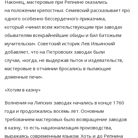
Наконец, мастеровые при Репнине оказались
на
положении крепостных. Семевский рассказывает про
одного особенно бессердечного приказчика,
который
«
чинил всем жительствующим при заводах
обывателям всекрайнейшие обиды и
бил батожьём
мучительски
»
. Советский историк Лев Ильинский
добавляет, что на
Петровских заводах были
случаи,
«
когда, не
выдержав пыток и
издевательств,
мастеровые в
отчаянии бросались в
пылающие
доменные печи
»
.
«
Хотим в
казну
»
Волнения на
Липских заводах начались в
конце 1760
года и
продолжались восемь лет. Основным
требованием мастеровых было возвращение заводов
в
казну, то
есть национализация производства,
выражаясь современным языком. Хоть и
до
Репнина